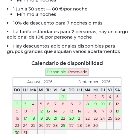
1 jun a 30 sept — 80 €/por noche
Mínimo 3 noches
10% de descuento para 7 noches o más
La tarifa estándar es para 2 personas, hay un cargo
adicional de 10€ por persona y noche
Hay descuentos adicionales disponibles para
grupos grandes que alquilan varios apartamentos
Calendario de disponibilidad
Disponible
Reservado
August - 2026
September - 2026
DO
LU
MA
MI
JU
VI
SA
DO
LU
MA
MI
JU
VI
SA
1
1
2
3
4
5
2
3
4
5
6
7
8
6
7
8
9
10
11
12
9
10
11
12
13
14
15
13
14
15
16
17
18
19
16
17
18
19
20
21
22
20
21
22
23
24
25
26
23
24
25
26
27
28
29
27
28
29
30
30
31