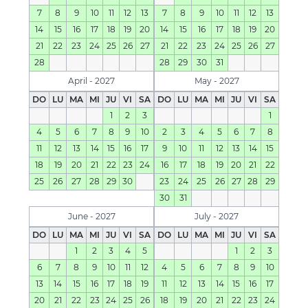
7
8
9
10
11
12
13
7
8
9
10
11
12
13
14
15
16
17
18
19
20
14
15
16
17
18
19
20
21
22
23
24
25
26
27
21
22
23
24
25
26
27
28
28
29
30
31
April - 2027
May - 2027
DO
LU
MA
MI
JU
VI
SA
DO
LU
MA
MI
JU
VI
SA
1
2
3
1
4
5
6
7
8
9
10
2
3
4
5
6
7
8
11
12
13
14
15
16
17
9
10
11
12
13
14
15
18
19
20
21
22
23
24
16
17
18
19
20
21
22
25
26
27
28
29
30
23
24
25
26
27
28
29
30
31
June - 2027
July - 2027
DO
LU
MA
MI
JU
VI
SA
DO
LU
MA
MI
JU
VI
SA
1
2
3
4
5
1
2
3
6
7
8
9
10
11
12
4
5
6
7
8
9
10
13
14
15
16
17
18
19
11
12
13
14
15
16
17
20
21
22
23
24
25
26
18
19
20
21
22
23
24