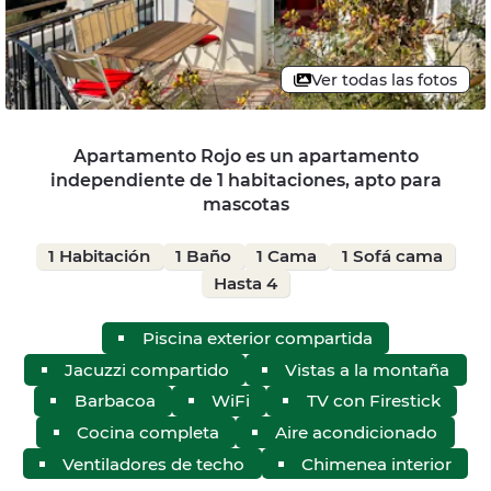
Ver todas las fotos
Apartamento Rojo es un apartamento
independiente de 1 habitaciones, apto para
mascotas
1 Habitación
1 Baño
1 Cama
1 Sofá cama
Hasta 4
Piscina exterior compartida
Jacuzzi compartido
Vistas a la montaña
Barbacoa
WiFi
TV con Firestick
Cocina completa
Aire acondicionado
Ventiladores de techo
Chimenea interior